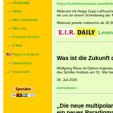
ελληνικά
https://schillerinstitute.com/de
Webcast mit Helga Zepp-LaRouche
Afrika
wir uns an einem Scheideweg der 
Neue Solidarität
Webcast jeweils mittwochs ab 18.3
Über uns
Lesen 
Friedrich Schiller
E-Mail
Pages in English
Was ist die Zukunft
Datenschutz
Wolfgang Riess ist Diplom-Ingenieu
Impressum
des Schiller-Instituts am 31. Mai hi
30. Juli 2026
weiterlesen
„Die neue multipola
ein neues Paradigma 