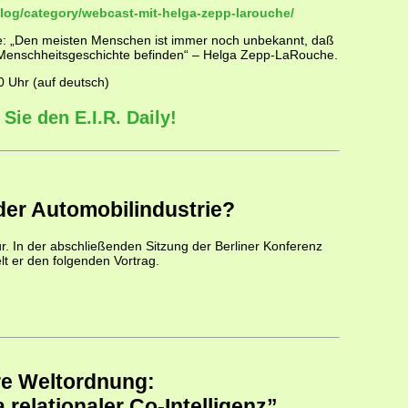
/blog/category/webcast-mit-helga-zepp-larouche/
: „Den meisten Menschen ist immer noch unbekannt, daß
Menschheitsgeschichte befinden“ – Helga Zepp-LaRouche.
0 Uhr (auf deutsch)
Sie den E.I.R. Daily!
 der Automobilindustrie?
r. In der abschließenden Sitzung der Berliner Konferenz
elt er den folgenden Vortrag.
re Weltordnung:
relationaler Co-Intelligenz”