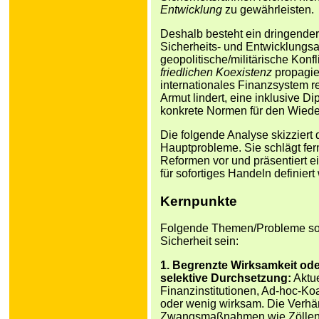
Entwicklung
zu gewährleisten.
Deshalb besteht ein dringender
Sicherheits- und Entwicklungsarc
geopolitische/militärische Konf
friedlichen Koexistenz
propagier
internationales Finanzsystem re
Armut lindert, eine inklusive D
konkrete Normen für den Wieder
Die folgende Analyse skizziert 
Hauptprobleme. Sie schlägt ferne
Reformen vor und präsentiert ei
für sofortiges Handeln definiert
Kernpunkte
Folgende Themen/Probleme sollt
Sicherheit sein:
1. Begrenzte Wirksamkeit od
selektive Durchsetzung:
Aktue
Finanzinstitutionen, Ad-hoc-Ko
oder wenig wirksam. Die Verhä
Zwangsmaßnahmen wie Zöllen, m