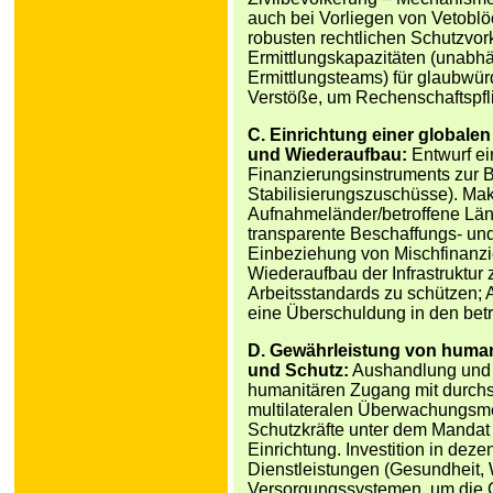
auch bei Vorliegen von Vetoblö
robusten rechtlichen Schutzvor
Ermittlungskapazitäten (unabh
Ermittlungsteams) für glaubwü
Verstöße, um Rechenschaftspfl
C. Einrichtung einer globalen
und Wiederaufbau:
Entwurf ein
Finanzierungsinstruments zur Be
Stabilisierungszuschüsse). Ma
Aufnahmeländer/betroffene Länd
transparente Beschaffungs- und
Einbeziehung von Mischfinanzi
Wiederaufbau der Infrastruktur 
Arbeitsstandards zu schützen
eine Überschuldung in den betr
D. Gewährleistung von huma
und Schutz:
Aushandlung und S
humanitären Zugang mit durchse
multilateralen Überwachungsmec
Schutzkräfte unter dem Mandat
Einrichtung. Investition in deze
Dienstleistungen (Gesundheit, 
Versorgungssystemen, um die G