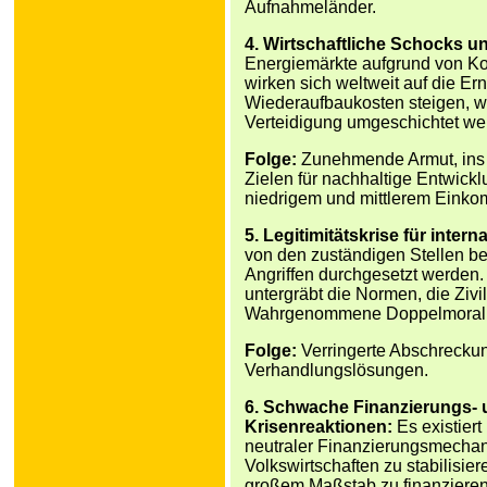
Aufnahmeländer.
4. Wirtschaftliche Schocks u
Energiemärkte aufgrund von Kon
wirken sich weltweit auf die Er
Wiederaufbaukosten steigen, 
Verteidigung umgeschichtet we
Folge:
Zunehmende Armut, ins S
Zielen für nachhaltige Entwick
niedrigem und mittlerem Eink
5. Legitimitätskrise für inte
von den zuständigen Stellen b
Angriffen durchgesetzt werden
untergräbt die Normen, die Ziv
Wahrgenommene Doppelmoral sch
Folge:
Verringerte Abschreckun
Verhandlungslösungen.
6. Schwache Finanzierungs-
Krisenreaktionen:
Es existiert
neutraler Finanzierungsmechan
Volkswirtschaften zu stabilisie
großem Maßstab zu finanzieren. 