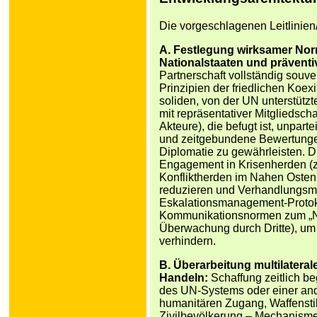
Die vorgeschlagenen Leitlinien
A. Festlegung wirksamer Nor
Nationalstaaten und präventi
Partnerschaft vollständig souve
Prinzipien der friedlichen Koex
soliden, von der UN unterstützt
mit repräsentativer Mitgliedscha
Akteure), die befugt ist, unpart
und zeitgebundene Bewertungen
Diplomatie zu gewährleisten. D
Engagement in Krisenherden (z. 
Konfliktherden im Nahen Osten
reduzieren und Verhandlungsmögl
Eskalationsmanagement-Protoko
Kommunikationsnormen zum „Nic
Überwachung durch Dritte), um 
verhindern.
B. Überarbeitung multilater
Handeln:
Schaffung zeitlich b
des UN-Systems oder einer and
humanitären Zugang, Waffensti
Zivilbevölkerung – Mechanismen