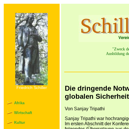
"Zweck der
Ausbildung de
Die dringende Notw
Friedrich Schiller
globalen Sicherhei
Afrika
Von Sanjay Tripathi
Wirtschaft
Sanjay Tripathi war hochrangig
Kultur
Im ersten Abschnitt der Konfere
folgendes (Übersetzung aus de