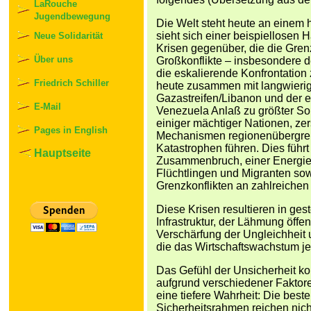
LaRouche
Jugendbewegung
Die Welt steht heute an einem 
sieht sich einer beispiellosen
Neue Solidarität
Krisen gegenüber, die die Gren
Über uns
Großkonflikte – insbesondere 
die eskalierende Konfrontation
Friedrich Schiller
heute zusammen mit langwierig
Gazastreifen/Libanon und der e
E-Mail
Venezuela Anlaß zu größter Sor
einiger mächtiger Nationen, zer
Pages in English
Mechanismen regionenübergrei
Katastrophen führen. Dies führ
Hauptseite
Zusammenbruch, einer Energiek
Flüchtlingen und Migranten sow
Grenzkonflikten an zahlreichen 
Diese Krisen resultieren in gestö
Infrastruktur, der Lähmung öffe
Verschärfung der Ungleichheit 
die das Wirtschaftswachstum je
Das Gefühl der Unsicherheit kom
aufgrund verschiedener Faktore
eine tiefere Wahrheit: Die bes
Sicherheitsrahmen reichen nic