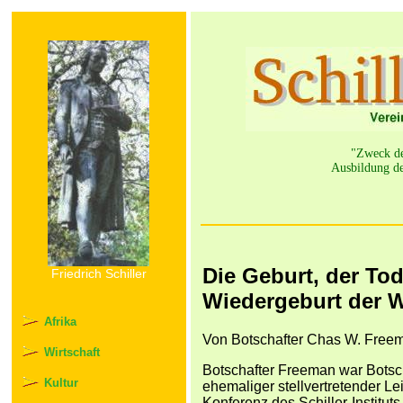
"Zweck der
Ausbildung de
Die Geburt, der Tod
Friedrich Schiller
Wiedergeburt der 
Afrika
Von Botschafter Chas W. Freema
Wirtschaft
Botschafter Freeman war Botsch
Kultur
ehemaliger stellvertretender Le
Konferenz des Schiller-Institut