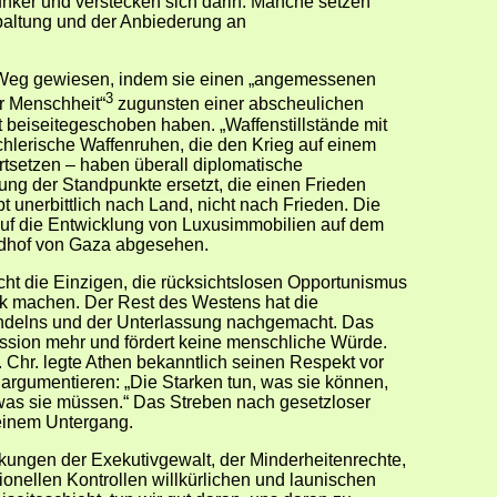
unker und verstecken sich darin. Manche setzen
Spaltung und der Anbiederung an
 Weg gewiesen, indem sie einen „angemessenen
3
r Menschheit“
zugunsten einer abscheulichen
 beiseitegeschoben haben. „Waffenstillstände mit
hlerische Waffenruhen, die den Krieg auf einem
ortsetzen – haben überall diplomatische
 der Standpunkte ersetzt, die einen Frieden
bt unerbittlich nach Land, nicht nach Frieden. Die
auf die Entwicklung von Luxusimmobilien auf dem
edhof von Gaza abgesehen.
icht die Einzigen, die rücksichtslosen Opportunismus
ik machen. Der Rest des Westens hat die
ndelns und der Unterlassung nachgemacht. Das
ssion mehr und fördert keine menschliche Würde.
. Chr. legte Athen bekanntlich seinen Respekt vor
 argumentieren: „Die Starken tun, was sie können,
as sie müssen.“ Das Streben nach gesetzloser
einem Untergang.
ungen der Exekutivgewalt, der Minderheitenrechte,
tionellen Kontrollen willkürlichen und launischen