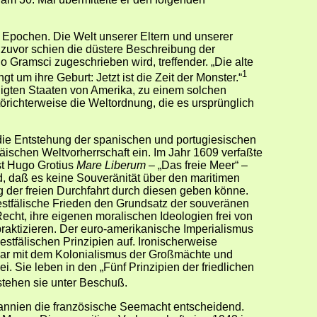
 Epochen. Die Welt unserer Eltern und unserer
e zuvor schien die düstere Beschreibung der
io Gramsci zugeschrieben wird, treffender. „Die alte
1
ngt um ihre Geburt: Jetzt ist die Zeit der Monster.“
inigten Staaten von Amerika, zu einem solchen
örichterweise die Weltordnung, die es ursprünglich
 die Entstehung der spanischen und portugiesischen
päischen Weltvorherrschaft ein. Im Jahr 1609 verfaßte
st Hugo Grotius
Mare Liberum
– „Das freie Meer“ –
, daß es keine Souveränität über den maritimen
der freien Durchfahrt durch diesen geben könne.
estfälische Frieden den Grundsatz der souveränen
Recht, ihre eigenen moralischen Ideologien frei von
raktizieren. Der euro-amerikanische Imperialismus
stfälischen Prinzipien auf. Ironischerweise
nbar mit dem Kolonialismus der Großmächte und
. Sie leben in den „Fünf Prinzipien der friedlichen
tehen sie unter Beschuß.
tannien die französische Seemacht entscheidend.