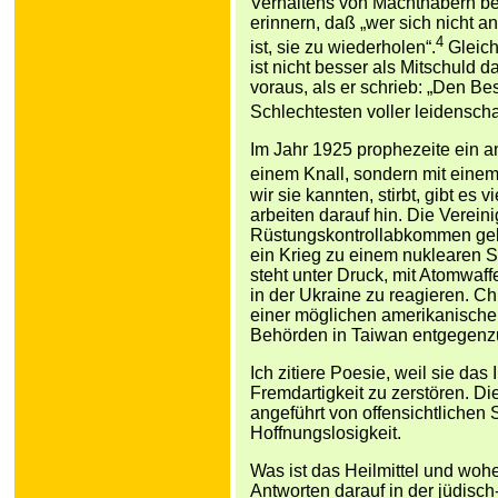
Verhaltens von Machthabern bei
erinnern, daß „wer sich nicht 
4
ist, sie zu wiederholen“.
Gleich
ist nicht besser als Mitschuld 
voraus, als er schrieb: „Den B
Schlechtesten voller leidenschaft
Im Jahr 1925 prophezeite ein and
einem Knall, sondern mit ein
wir sie kannten, stirbt, gibt es
arbeiten darauf hin. Die Verein
Rüstungskontrollabkommen gekü
ein Krieg zu einem nuklearen S
steht unter Druck, mit Atomwaff
in der Ukraine zu reagieren. Ch
einer möglichen amerikanischen
Behörden in Taiwan entgegenz
Ich zitiere Poesie, weil sie das
Fremdartigkeit zu zerstören. D
angeführt von offensichtlichen
Hoffnungslosigkeit.
Was ist das Heilmittel und woh
Antworten darauf in der jüdisch