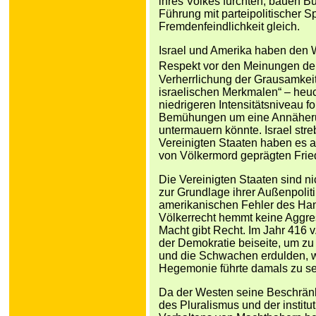
ihres Volkes fürchten, bauen B
Führung mit parteipolitischer 
Fremdenfeindlichkeit gleich.
Israel und Amerika haben den
Respekt vor den Meinungen de
Verherrlichung der Grausamkeit
israelischen Merkmalen“ – heuc
niedrigeren Intensitätsniveau f
Bemühungen um eine Annäherung
untermauern könnte. Israel stre
Vereinigten Staaten haben es 
von Völkermord geprägten Fri
Die Vereinigten Staaten sind n
zur Grundlage ihrer Außenpolit
amerikanischen Fehler des Ha
Völkerrecht hemmt keine Aggre
Macht gibt Recht. Im Jahr 416 v
der Demokratie beiseite, um zu
und die Schwachen erdulden, w
Hegemonie führte damals zu s
Da der Westen seine Beschränk
des Pluralismus und der institu