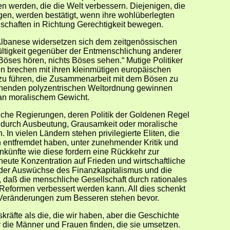
n werden, die die Welt verbessern. Diejenigen, die
en, werden bestätigt, wenn ihre wohlüberlegten
lschaften in Richtung Gerechtigkeit bewegen.
lbanese widersetzen sich dem zeitgenössischen
ültigkeit gegenüber der Entmenschlichung anderer
Böses hören, nichts Böses sehen.“ Mutige Politiker
 brechen mit ihren kleinmütigen europäischen
 zu führen, die Zusammenarbeit mit dem Bösen zu
chnenden polyzentrischen Weltordnung gewinnen
 an moralischem Gewicht.
liche Regierungen, deren Politik der Goldenen Regel
hr durch Ausbeutung, Grausamkeit oder moralische
 In vielen Ländern stehen privilegierte Eliten, die
 entfremdet haben, unter zunehmender Kritik und
ünfte wie diese fordern eine Rückkehr zur
rneute Konzentration auf Frieden und wirtschaftliche
der Auswüchse des Finanzkapitalismus und die
daß die menschliche Gesellschaft durch rationales
e Reformen verbessert werden kann. All dies schenkt
. Veränderungen zum Besseren stehen bevor.
räfte als die, die wir haben, aber die Geschichte
r die Männer und Frauen finden, die sie umsetzen.