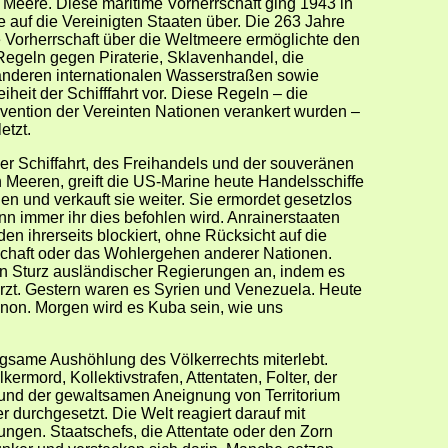
e Meere. Diese maritime Vorherrschaft ging 1943 in
 auf die Vereinigten Staaten über. Die 263 Jahre
Vorherrschaft über die Weltmeere ermöglichte den
Regeln gegen Piraterie, Sklavenhandel, die
nderen internationalen Wasserstraßen sowie
heit der Schifffahrt vor. Diese Regeln – die
nvention der Vereinten Nationen verankert wurden –
etzt.
 der Schiffahrt, des Freihandels und der souveränen
n Meeren, greift die US-Marine heute Handelsschiffe
n und verkauft sie weiter. Sie ermordet gesetzlos
ann immer ihr dies befohlen wird. Anrainerstaaten
n ihrerseits blockiert, ohne Rücksicht auf die
schaft oder das Wohlergehen anderer Nationen.
en Sturz ausländischer Regierungen an, indem es
rzt. Gestern waren es Syrien und Venezuela. Heute
banon. Morgen wird es Kuba sein, wie uns
ngsame Aushöhlung des Völkerrechts miterlebt.
kermord, Kollektivstrafen, Attentaten, Folter, der
nd der gewaltsamen Aneignung von Territorium
 durchgesetzt. Die Welt reagiert darauf mit
ungen. Staatschefs, die Attentate oder den Zorn