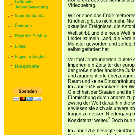
LaRouche
Videobeitrag.
Jugendbewegung
Wir erleben das Ende mehrerer
Neue Solidarität
Kindheit gibt es nicht mehr. Ni
Über uns
aktuellen Ereignisse, die Anton
Welt stirbt, und die neue Welt ri
Friedrich Schiller
Leider ist mein Land, die Vere
Monster geworden und zerlegt t
E-Mail
selbst gefördert hat.
Pages in English
Vor fünf Jahrhunderten läutete
Imperien ein Zeitalter der euro
Hauptseite
der große niederländische Juri
und argumentierte überzeugend
Raum und keine Einschränkung 
Im Jahr 1648 verankerte der W
Gleichheit der Staaten und ihr 
Einmischung durch andere zu p
zwang der Welt daraufhin die we
erwiesen sie sich als unverei
trugen zu dessen Niedergang bei
2
Koexistenz“ weiter.
Doch nun s
Im Jahr 1763 besiegte Großbri