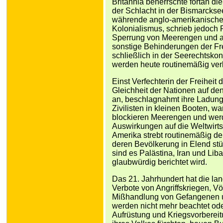
Britannia beherrschte fortan di
der Schlacht in der Bismarcksee
währende anglo-amerikanische 
Kolonialismus, schrieb jedoch 
Sperrung von Meerengen und a
sonstige Behinderungen der Frei
schließlich in der Seerechtsko
werden heute routinemäßig verl
Einst Verfechterin der Freiheit
Gleichheit der Nationen auf de
an, beschlagnahmt ihre Ladunge
Zivilisten in kleinen Booten, w
blockieren Meerengen und werde
Auswirkungen auf die Weltwirt
Amerika strebt routinemäßig d
deren Bevölkerung in Elend stü
sind es Palästina, Iran und Li
glaubwürdig berichtet wird.
Das 21. Jahrhundert hat die la
Verbote von Angriffskriegen, Völ
Mißhandlung von Gefangenen u
werden nicht mehr beachtet oder
Aufrüstung und Kriegsvorbereit