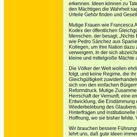
erkennen. Ideen können zu Tate
den Mächtigen die Wahrheit sag
Urteile Gehör finden und Gesel
Mutige Frauen wie Francesca A
Kodex der öffentlichen Gleichg
Menschen, der besagt: „Nichts 
wie Pedro Sánchez aus Spanien
Kollegen, um ihre Nation dazu
verweigern. In der sich abzei
kleine und mittelgroße Mächte
Die Völker der Welt wollen ehr
folgt, und keine Regime, die i
Gleichgültigkeit zuwiderhandeln.
sich von den einfachen Bürgern
Reformdruck. Mutige Zusammenk
Herrschaft der Vernunft, eine e
Entwicklung, die Eindämmung 
Wiederbelebung des Glaubens, 
Hinterfragen und institutionell
Hoffnung, wo sie bisher fehlte
Wir brauchen bessere Führungsk
lehrt uns, daß gute Ideen imme