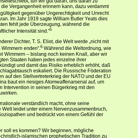
seiteschiebt, tun wir gut daran, uns daran zu
an die Vergangenheit erinnern kann, dazu verdammt
gültigkeit gegenüber Ungerechtigkeit und Unrecht
daran. Im Jahr 1919 sagte William Butler Yeats dies
esten fehlt jede Überzeugung, während die
5
licher Intensität sind.“
erer Dichter, T. S. Eliot, die Welt werde „nicht mit
6
em Wimmern enden“.
Während die Weltordnung, wie
 viel Wimmern – bislang noch keinen Knall, aber wir
igten Staaten haben jedes einzelne ihrer
ndigt und damit das Risiko erheblich erhöht, daß
chlagabtausch eskaliert. Die Russische Föderation
en auf den Stellvertreterkrieg der NATO und der EU
ina baut ein riesiges Atomwaffenarsenal auf, um
 Intervention in seinen Bürgerkrieg mit den
uwirken.
 Irrationale verständlich macht, ohne seine
ie Welt leidet unter einem Nervenzusammenbruch,
 Soziopathen und bedrückt von einem Gefühl der
er soll es kommen? Wir beginnen, mögliche
-christlich-islamischen prophetischen Tradition zu