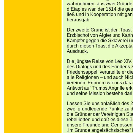
wahrnehmen, aus zwei Gründen.
d’Etaples war, der 1514 die g
ließ und in Kooperation mit g
herausgab.
Der zweite Grund ist der „Toast
Erzbischof von Algier und Karth
Kämpfer gegen die Sklaverei un
durch diesen Toast die Akzept
Ausdruck.
Die jüngste Reise von Leo XIV.
des Dialogs und des Friedens z
Friedensappell verurteilte er d
alle Religionen – und auch Nich
vereinen. Erinnern wir uns dar
Antwort auf Trumps Angriffe er
und seine Mission bestehe dari
Lassen Sie uns anläßlich des 
zwei grundlegende Punkte zu d
die Gründer der Vereinigten St
rebellierten und daß es diese Be
unsere Freunde und Genossen t
„im Grunde angelsächsisches“ L