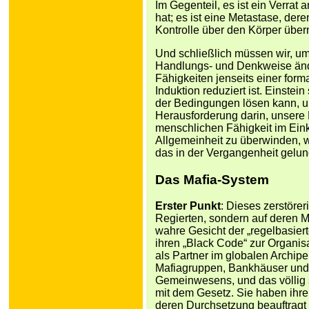
Im Gegenteil, es ist ein Verra
hat; es ist eine Metastase, de
Kontrolle über den Körper übe
Und schließlich müssen wir, um
Handlungs- und Denkweise änd
Fähigkeiten jenseits einer for
Induktion reduziert ist. Einste
der Bedingungen lösen kann, un
Herausforderung darin, unsere 
menschlichen Fähigkeit im Ein
Allgemeinheit zu überwinden, w
das in der Vergangenheit gelung
Das Mafia-System
Erster Punkt
: Dieses zerstöre
Regierten, sondern auf deren M
wahre Gesicht der „regelbasier
ihren „Black Code“ zur Organisa
als Partner im globalen Archip
Mafiagruppen, Bankhäuser und 
Gemeinwesens, und das völlig s
mit dem Gesetz. Sie haben ihre 
deren Durchsetzung beauftragt 