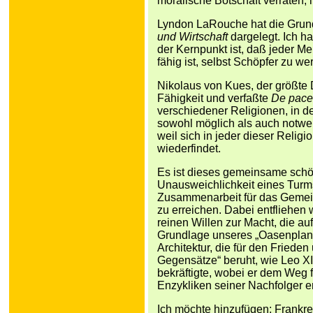
moralische Botschaft verraten,
Lyndon LaRouche hat die Grund
und Wirtschaft
dargelegt. Ich ha
der Kernpunkt ist, daß jeder M
fähig ist, selbst Schöpfer zu w
Nikolaus von Kues, der größte
Fähigkeit und verfaßte
De pace 
verschiedener Religionen, in d
sowohl möglich als auch notwe
weil sich in jeder dieser Relig
wiederfindet.
Es ist dieses gemeinsame schöp
Unausweichlichkeit eines Turm
Zusammenarbeit für das Gemei
zu erreichen. Dabei entfliehen 
reinen Willen zur Macht, die au
Grundlage unseres „Oasenplans
Architektur, die für den Friede
Gegensätze“ beruht, wie Leo X
bekräftigte, wobei er dem Weg f
Enzykliken seiner Nachfolger er
Ich möchte hinzufügen: Frankre