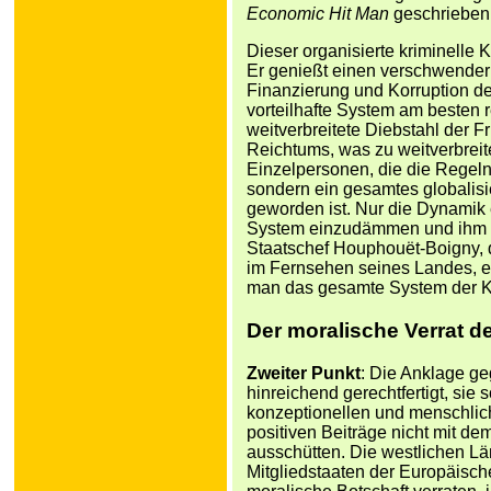
Economic Hit Man
geschrieben 
Dieser organisierte kriminelle 
Er genießt einen verschwenderi
Finanzierung und Korruption der 
vorteilhafte System am besten 
weitverbreitete Diebstahl der 
Reichtums, was zu weitverbreit
Einzelpersonen, die die Regel
sondern ein gesamtes globalisi
geworden ist. Nur die Dynamik e
System einzudämmen und ihm sc
Staatschef Houphouët-Boigny, 
im Fernsehen seines Landes, er
man das gesamte System der Ko
Der moralische Verrat 
Zweiter Punkt
: Die Anklage ge
hinreichend gerechtfertigt, sie 
konzeptionellen und menschlich
positiven Beiträge nicht mit d
ausschütten. Die westlichen Lä
Mitgliedstaaten der Europäisch