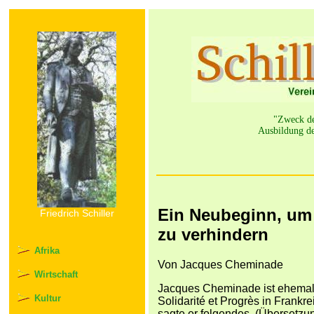
"Zweck der
Ausbildung de
Ein Neubeginn, um
Friedrich Schiller
zu verhindern
Afrika
Von Jacques Cheminade
Wirtschaft
Jacques Cheminade ist ehemali
Kultur
Solidarité et Progrès in Frankrei
sagte er folgendes. (Übersetzu