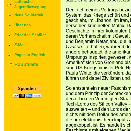
LaRouche
Jugendbewegung
Der Titel meines Vortrags bezie
System, das Kriege schürt und e
Neue Solidarität
geschieht, im Libanon, im Iran,
Über uns
derselben kriminellen Matrix. D
Geschichte in ihrer koloniale
Friedrich Schiller
deren Vorherrschaft mit Gewalt
und Benjamin Netanjahu, die 
E-Mail
Ovation –
erhalten, während der
andere behauptet, die amerikan
Pages in English
Ursprungs inspiriert gewesen,
Amerika“ sich von Grönland bis
Hauptseite
sind US-Kriegsminister Pete He
Paula White, die verkünden, da
führen und dabei Zivilisten un
So entsteht ein neuer Faschism
und dem Prinzip der Schreckensh
derzeit in den Vereinigten Sta
Tech-Lords des Silicon Valley –
ausweiten – und den Lords der W
nichts mit dem Dollar des amer
die per elektronischem Impuls 
abgekoppelt ist. Es handelt sic
Faschismus mit eigenen Medien