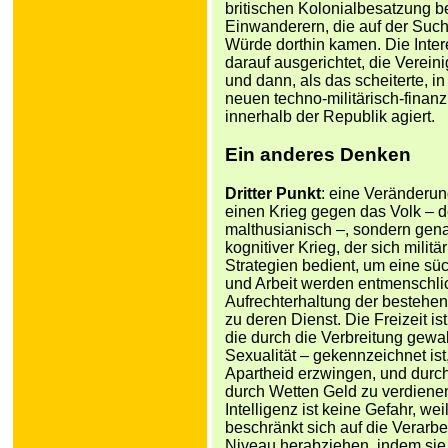
britischen Kolonialbesatzung be
Einwanderern, die auf der Suc
Würde dorthin kamen. Die Inter
darauf ausgerichtet, die Verein
und dann, als das scheiterte, in
neuen techno-militärisch-finan
innerhalb der Republik agiert.
Ein anderes Denken
Dritter Punkt
: eine Veränderun
einen Krieg gegen das Volk – d
malthusianisch –, sondern gena
kognitiver Krieg, der sich mili
Strategien bedient, um eine s
und Arbeit werden entmenschlic
Aufrechterhaltung der bestehe
zu deren Dienst. Die Freizeit is
die durch die Verbreitung gewal
Sexualität – gekennzeichnet ist
Apartheid erzwingen, und durch 
durch Wetten Geld zu verdienen,
Intelligenz ist keine Gefahr, w
beschränkt sich auf die Verarbe
Niveau herabziehen, indem sie 