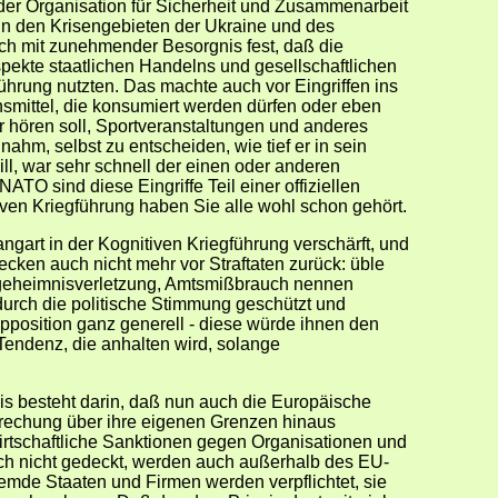
n der Organisation für Sicherheit und Zusammenarbeit
in den Krisengebieten der Ukraine und des
ich mit zunehmender Besorgnis fest, daß die
spekte staatlichen Handelns und gesellschaftlichen
hrung nutzten. Das machte auch vor Eingriffen ins
nsmittel, die konsumiert werden dürfen oder eben
hr hören soll, Sportveranstaltungen und anderes
 nahm, selbst zu entscheiden, wie tief er in sein
ill, war sehr schnell der einen oder anderen
NATO sind diese Eingriffe Teil einer offiziellen
iven Kriegführung haben Sie alle wohl schon gehört.
ngart in der Kognitiven Kriegführung verschärft, und
recken auch nicht mehr vor Straftaten zurück: üble
eheimnisverletzung, Amtsmißbrauch nennen
 durch die politische Stimmung geschützt und
pposition ganz generell - diese würde ihnen den
 Tendenz, die anhalten wird, solange
is besteht darin, daß nun auch die Europäische
prechung über ihre eigenen Grenzen hinaus
irtschaftliche Sanktionen gegen Organisationen und
ich nicht gedeckt, werden auch außerhalb des EU-
fremde Staaten und Firmen werden verpflichtet, sie