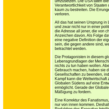
umzusetzen. Die USA taten dies
Verantwortlichkeit von Staaten 
kaum zu bestreiten. Die Errun
verloren.
All das hat seinen Ursprung in L
und zwar nicht nur in einer pol
die Adresse all jener, die von 
Anzeichen davon. Als Folge da
eine negative Definition der ei
sein, die gegen andere sind, wel
betrachtet werden.
Die Protagonisten in diesem gl
Lebensgrundlagen der Menschhei
nichts zu tun haben wollen. Ab
Gebrauch machen, haben sie di
Gesellschaften zu beenden, inde
Kampf kann die Weltwirtschaft 
Globalen Südens auf eine Entw
ermöglicht. Gerade der Global
Mäßigung zu fordern.
Eine Korrektur des Fanatismus,
nur von innen kommen. Deshalb i
Redaktion des
Executive Intel