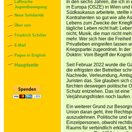
In den sechs Jahren, die ich i
LaRouche
in Europa (OSZE) in Wien und 
Jugendbewegung
Südkaukasus arbeitete, stellte 
Neue Solidarität
Kontrahenten so gut wie alle A
Lebens zum Zwecke der Kriegfü
Über uns
tägliche Leben nicht halt: Lebe
nicht, Musik, die man nicht me
Friedrich Schiller
mehr. Wer sich hier die Freiheit
Privatleben eingreifen lassen w
E-Mail
Kriegspartei zugeordnet. In der 
Doktrin: Vom Begriff der Kognit
Pages in English
Seit Februar 2022 wurde die Ga
Hauptseite
die eifrigsten der Betreiber sch
Nachrede, Verleumdung, Amtsg
Juristen das. Sie glauben sich
fürchten deswegen politische O
Schutz entziehen. Das ist eine
Verjährungsfristen noch laufen.
Ein weiterer Grund zur Besorgn
Union daran geht, ihre Rechts
auszudehnen. Politische und w
Einzelpersonen, obwohl rechtl
Raums für verbindlich erklärt, 