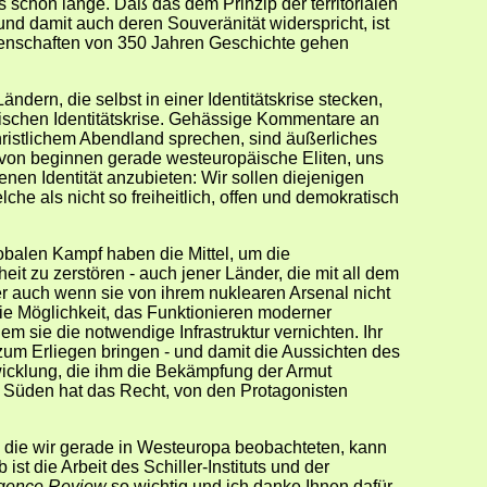
 schon lange. Daß das dem Prinzip der territorialen
und damit auch deren Souveränität widerspricht, ist
genschaften von 350 Jahren Geschichte gehen
ändern, die selbst in einer Identitätskrise stecken,
itischen Identitätskrise. Gehässige Kommentare an
christlichem Abendland sprechen, sind äußerliches
von beginnen gerade westeuropäische Eliten, uns
genen Identität anzubieten: Wir sollen diejenigen
che als nicht so freiheitlich, offen und demokratisch
obalen Kampf haben die Mittel, um die
t zu zerstören - auch jener Länder, die mit all dem
er auch wenn sie von ihrem nuklearen Arsenal nicht
e Möglichkeit, das Funktionieren moderner
m sie die notwendige Infrastruktur vernichten. Ihr
zum Erliegen bringen - und damit die Aussichten des
icklung, die ihm die Bekämpfung der Armut
e Süden hat das Recht, von den Protagonisten
 die wir gerade in Westeuropa beobachteten, kann
st die Arbeit des Schiller-Instituts und der
ligence Review
so wichtig und ich danke Ihnen dafür.