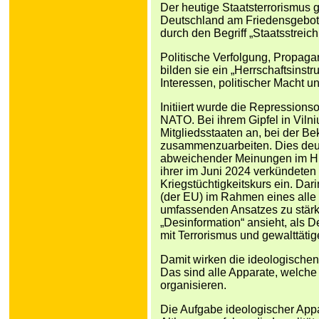
Der heutige Staatsterrorismus g
Deutschland am Friedensgebot d
durch den Begriff „Staatsstreic
Politische Verfolgung, Propa
bilden sie ein „Herrschaftsinst
Interessen, politischer Macht u
Initiiert wurde die Repression
NATO. Bei ihrem Gipfel in Viln
Mitgliedsstaaten an, bei der Be
zusammenzuarbeiten. Dies deut
abweichender Meinungen im Hin
ihrer im Juni 2024 verkündeten
Kriegstüchtigkeitskurs ein. Dar
(der EU) im Rahmen eines alle
umfassenden Ansatzes zu stärke
„Desinformation“ ansieht, als De
mit Terrorismus und gewalttät
Damit wirken die ideologisch
Das sind alle Apparate, welche 
organisieren.
Die Aufgabe ideologischer Appa