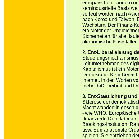
europäischen Ländern und
kernindustrielle Basis we
verlegt worden nach Asien
nach Korea und Taiwan. Der 
Wachstum. Der Finanz-Kap
ein Motor der Ungleichhe
Sicherheiten für alte, faul
ökonomische Krise falle
2.
Ent-Liberalisierung d
Steuerungsmechanismus de
Leitunternehmen des digit
Kapitalismus ist ein Motor
Demokratie. Kein Bereich 
Internet. In den Worten vo
mehr, daß Freiheit und De
3. Ent-Staatlichung und
Sklerose der demokratisch
Macht wandert in geschlo
- wie WHO, Europäische U
-finanzierte Denkfabrike
Brookings-Institution, Ra
usw. Supranationale Orga
spielen. Sie entziehen de