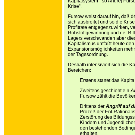
Kapitalsystem“, so Andrej Furso
Krise“.
Fursow weist darauf hin, daß d
sich ausbreitet und so die Kris
Profitrate entgegenzuwirken, v
Rohstoffgewinnung und der Billi
Lagers verschwanden aber dies
Kapitalismus umfaßt heute den
Expansionsmöglichkeiten mehr. 
der Tagesordnung.
Deshalb intensiviert sich die K
Bereichen:
Erstens startet das Kapit
Zweitens geschieht ein
A
Fursow zählt die Bevölker
Drittens der
Angriff auf 
Prozeß der Ent-Rationalis
Zerstörung des Bildungss
Kindern und Jugendlichen
den bestehenden Bedingu
erhalten.