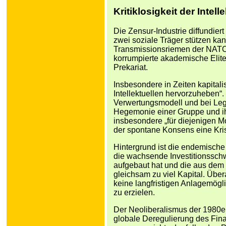
Kritiklosigkeit der Intell
Die Zensur-Industrie diffundiert 
zwei soziale Träger stützen kan
Transmissionsriemen der NATO 
korrumpierte akademische Elite
Prekariat.
Insbesondere in Zeiten kapitalist
Intellektuellen hervorzuheben“
Verwertungsmodell und bei Legi
Hegemonie einer Gruppe und ihr
insbesondere „für diejenigen M
der spontane Konsens eine Krise
Hintergrund ist die endemische
die wachsende Investitionssch
aufgebaut hat und die aus dem 
gleichsam zu viel Kapital. Über
keine langfristigen Anlagemögl
zu erzielen.
Der Neoliberalismus der 1980er 
globale Deregulierung des Fin