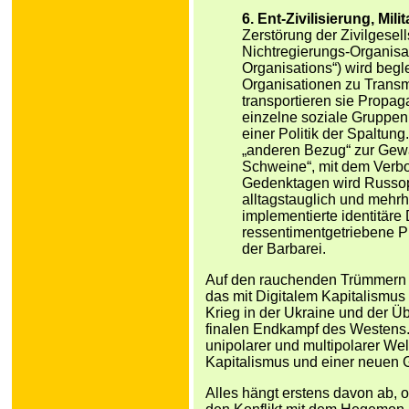
6. Ent-Zivilisierung, Mil
Zerstörung der Zivilgesell
Nichtregierungs-Organis
Organisations“) wird begl
Organisationen zu Trans
transportieren sie Propa
einzelne soziale Gruppen
einer Politik der Spaltun
„anderen Bezug“ zur Gewa
Schweine“, mit dem Verbo
Gedenktagen wird Russop
alltagstauglich und mehr
implementierte identitäre
ressentimentgetriebene Pr
der Barbarei.
Auf den rauchenden Trümmern d
das mit Digitalem Kapitalismus
Krieg in der Ukraine und der Üb
finalen Endkampf des Westens.
unipolarer und multipolarer We
Kapitalismus und einer neuen G
Alles hängt erstens davon ab, o