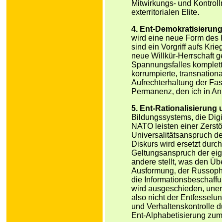
Mitwirkungs- und Kontroll
exterritorialen Elite.
4. Ent-Demokratisierung
wird eine neue Form des 
sind ein Vorgriff aufs Kri
neue Willkür-Herrschaft 
Spannungsfalles kompletti
korrumpierte, transnationa
Aufrechterhaltung der Fas
Permanenz, den ich in An
5. Ent-Rationalisierung
Bildungssystems, die Digi
NATO leisten einer Zerst
Universalitätsanspruch de
Diskurs wird ersetzt durch
Geltungsanspruch der ei
andere stellt, was den Üb
Ausformung, der Russopho
die Informationsbeschaff
wird ausgeschieden, uner
also nicht der Entfesselun
und Verhaltenskontrolle du
Ent-Alphabetisierung zumi