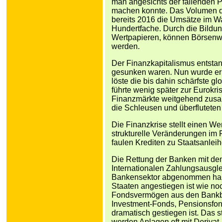
man angesichts der fallenden Pr
machen konnte. Das Volumen de
bereits 2016 die Umsätze im W
Hundertfache. Durch die Bildun
Wertpapieren, können Börsen
werden.
Der Finanzkapitalismus entstand,
gesunken waren. Nun wurde er 
löste die bis dahin schärfste 
führte wenig später zur Eurokris
Finanzmärkte weitgehend zusa
die Schleusen und überfluteten
Die Finanzkrise stellt einen W
strukturelle Veränderungen im 
faulen Krediten zu Staatsanle
Die Rettung der Banken mit dem
Internationalen Zahlungsausglei
Bankensektor abgenommen habe
Staaten angestiegen ist wie noc
Fondsvermögen aus den Bankbi
Investment-Fonds, Pensionsfon
dramatisch gestiegen ist. Das 
werden Anlagen oft mit Deriv