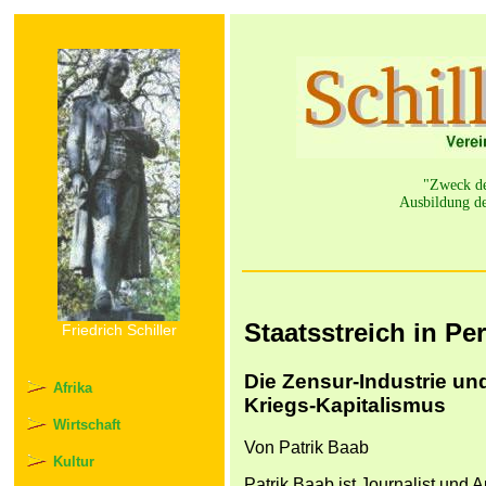
"Zweck der
Ausbildung de
Staatsstreich in P
Friedrich Schiller
Die Zensur-Industrie un
Afrika
Kriegs-Kapitalismus
Wirtschaft
Von Patrik Baab
Kultur
Patrik Baab ist Journalist und Au