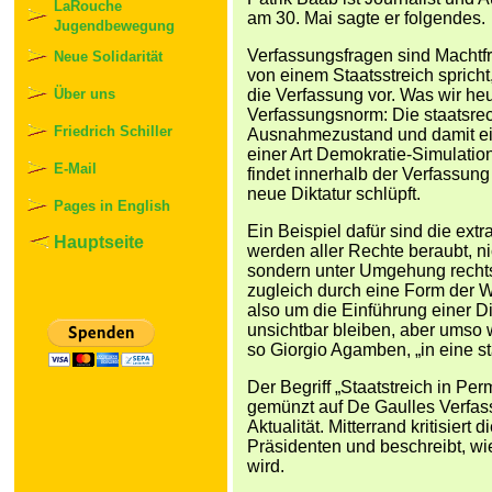
LaRouche
am 30. Mai sagte er folgendes.
Jugendbewegung
Verfassungsfragen sind Machtfr
Neue Solidarität
von einem Staatsstreich spricht
die Verfassung vor. Was wir heut
Über uns
Verfassungsnorm: Die staatsrecht
Friedrich Schiller
Ausnahmezustand und damit ein
einer Art Demokratie-Simulatio
E-Mail
findet innerhalb der Verfassung
neue Diktatur schlüpft.
Pages in English
Ein Beispiel dafür sind die ex
Hauptseite
werden aller Rechte beraubt, n
sondern unter Umgehung rechtss
zugleich durch eine Form der Wi
also um die Einführung einer Di
unsichtbar bleiben, aber umso
so Giorgio Agamben, „in eine s
Der Begriff „Staatstreich in Pe
gemünzt auf De Gaulles Verfas
Aktualität. Mitterrand kritisiert
Präsidenten und beschreibt, wie
wird.