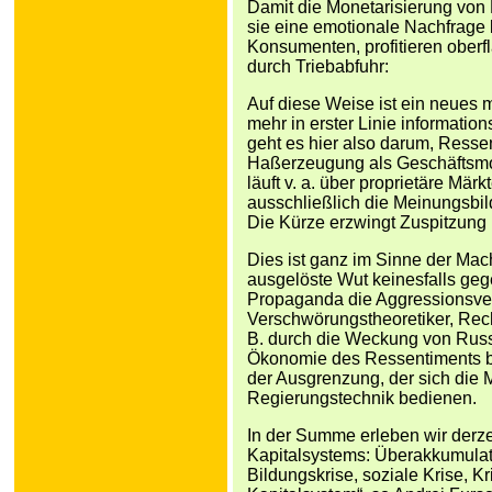
Damit die Monetarisierung von
sie eine emotionale Nachfrage
Konsumenten, profitieren oberfl
durch Triebabfuhr:
Auf diese Weise ist ein neues 
mehr in erster Linie informatio
geht es hier also darum, Resse
Haßerzeugung als Geschäftsmo
läuft v. a. über proprietäre Märk
ausschließlich die Meinungsbild
Die Kürze erzwingt Zuspitzung
Dies ist ganz im Sinne der Mach
ausgelöste Wut keinesfalls gege
Propaganda die Aggressionsver
Verschwörungstheoretiker, Rec
B. durch die Weckung von Russ
Ökonomie des Ressentiments beg
der Ausgrenzung, der sich die 
Regierungstechnik bedienen.
In der Summe erleben wir derzei
Kapitalsystems: Überakkumulati
Bildungskrise, soziale Krise, K