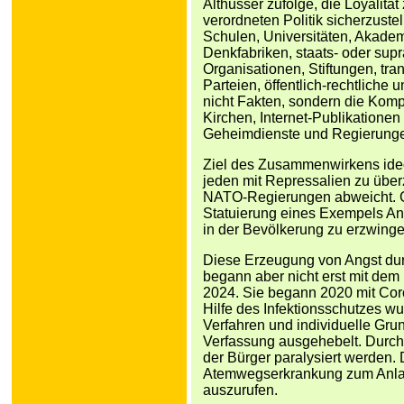
Althusser zufolge, die Loyalität
verordneten Politik sicherzust
Schulen, Universitäten, Akademi
Denkfabriken, staats- oder supr
Organisationen, Stiftungen, tr
Parteien, öffentlich-rechtliche
nicht Fakten, sondern die Komp
Kirchen, Internet-Publikationen
Geheimdienste und Regierung
Ziel des Zusammenwirkens ideol
jeden mit Repressalien zu übe
NATO-Regierungen abweicht. Gl
Statuierung eines Exempels A
in der Bevölkerung zu erzwinge
Diese Erzeugung von Angst dur
begann aber nicht erst mit dem
2024. Sie begann 2020 mit Co
Hilfe des Infektionsschutzes 
Verfahren und individuelle Grun
Verfassung ausgehebelt. Durch 
der Bürger paralysiert werden.
Atemwegserkrankung zum Anla
auszurufen.